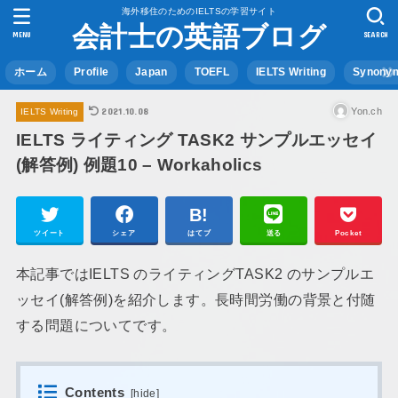
海外移住のためのIELTSの学習サイト
会計士の英語ブログ
MENU
SEARCH
ホーム
Profile
Japan
TOEFL
IELTS Writing
Synony
2021.10.08
Yon.ch
IELTS Writing
IELTS ライティング TASK2 サンプルエッセイ
(解答例) 例題10 – Workaholics
ツイート
シェア
はてブ
送る
Pocket
本記事ではIELTS のライティングTASK2 のサンプルエ
ッセイ(解答例)を紹介します。長時間労働の背景と付随
する問題についてです。
Contents
[
hide
]