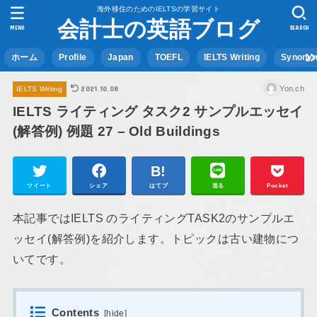
海外移住のためのIELTSの学習サイト
会計士の英語ブログ
MENU
SEARCH
ホーム
Profile
Japan
TOEFL
IELTS Writing
Synony
2021.10.08
Yon.ch
IELTS Writing
IELTS ライティング タスク2 サンプルエッセイ
(解答例) 例題 27 – Old Buildings
ツイート
シェア
はてブ
送る
Pocket
本記事ではIELTS のライティングTASK2のサンプルエ
ッセイ(解答例)を紹介します。トピックは古い建物につ
いてです。
Contents
[
hide
]