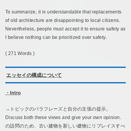
To summarize, it is understandable that replacements
of old architecture are disappointing to local citizens.
Nevertheless, people must accept it to ensure safety as
I believe nothing can be prioritized over safety.
( 271 Words )
エッセイの構成について
・
Intro
→トピックのパラフレーズと自分の主張の提示。
Discuss both these views and give your own opinion.
の設問のため、古い建物を新しい建物にリプレイスすべ